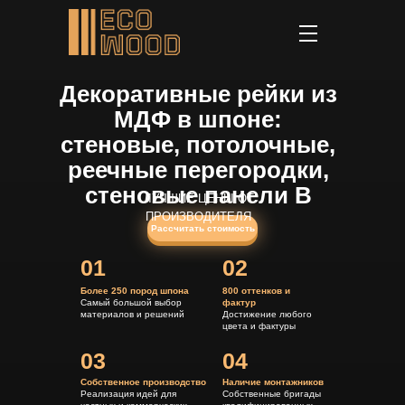
Декоративные рейки из
МДФ в шпоне:
стеновые, потолочные,
реечные перегородки,
стеновые панели В
ЛУЧШИЕ ЦЕНЫ ОТ
москве
ПРОИЗВОДИТЕЛЯ
Рассчитать стоимость
01
02
Более 250 пород шпона
800 оттенков и
Самый большой выбор
фактур
материалов и решений
Достижение любого
цвета и фактуры
03
04
Собственное производство
Наличие монтажников
Реализация идей для
Собственные бригады